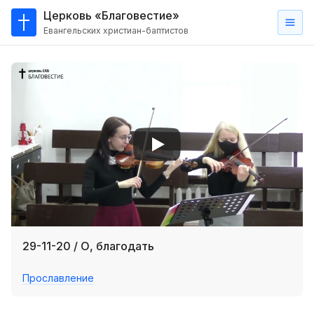
Церковь «Благовестие»
Евангельских христиан-баптистов
Главная
О
нас
Кто такие баптисты?
Мы на карте
Проповеди
Пасторское наставление
Проповеди
29-11-20 / О, благодать
Серии проповедей
Прославление
Трансляции