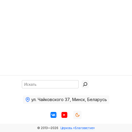
Хор
Прославление
Библия
Воскресная
школа
Фото Воскресной школы
Видео Воскресной школы
Фото
Поиск
Видео
ул. Чайковского 37
,
Минск, Беларусь
Архив
Пожертвования
© 2013—2026
Церковь «Благовестие»