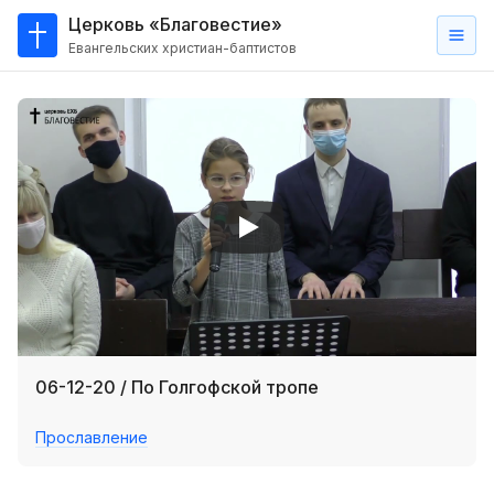
Церковь «Благовестие»
Евангельских христиан-баптистов
Главная
О
нас
Кто такие баптисты?
Мы на карте
Проповеди
Пасторское наставление
Проповеди
06-12-20 / По Голгофской тропе
Серии проповедей
Прославление
Трансляции