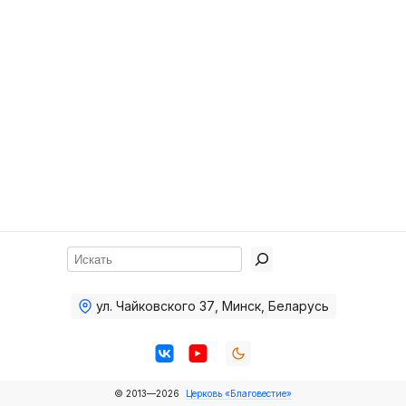
Хор
Прославление
Библия
Воскресная
школа
Фото Воскресной школы
Видео Воскресной школы
Фото
Поиск
Видео
ул. Чайковского 37
,
Минск, Беларусь
Архив
Пожертвования
© 2013—2026
Церковь «Благовестие»