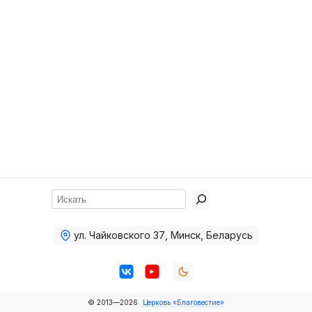
Хор
Прославление
Библия
Воскресная
школа
Фото Воскресной школы
Видео Воскресной школы
Фото
Поиск
Видео
ул. Чайковского 37
,
Минск, Беларусь
Архив
Пожертвования
© 2013—2026
Церковь «Благовестие»