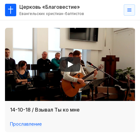
Церковь «Благовестие»
Евангельских христиан-баптистов
Главная
О
нас
Кто такие баптисты?
Мы на карте
Проповеди
Пасторское наставление
Проповеди
14-10-18 / Взывал Ты ко мне
Серии проповедей
Прославление
Трансляции