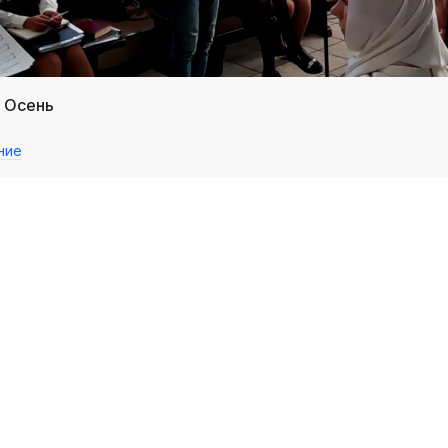
/ Осень
ние