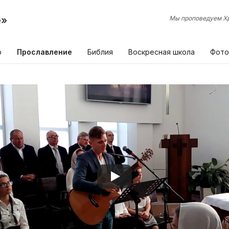
е»
Мы проповедуем Хр
р
Прославление
Библия
Воскресная школа
Фото