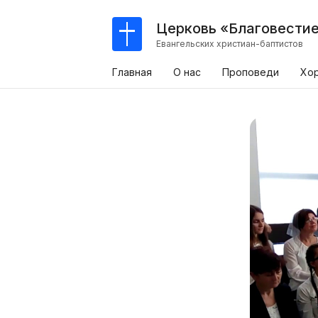
Церковь «Благовести
Евангельских христиан-баптистов
Главная
О нас
Проповеди
Хо