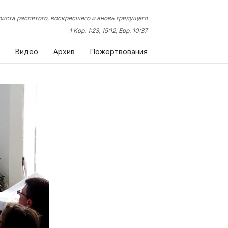
иста распятого, воскресшего и вновь грядущего
1 Кор. 1:23, 15:12, Евр. 10:37
Видео
Архив
Пожертвования