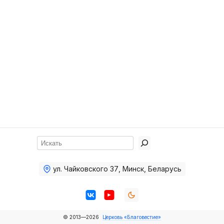
Хор
Прославление
Библия
Воскресная
школа
Фото Воскресной школы
Видео Воскресной школы
Фото
Поиск
Видео
ул. Чайковского 37
,
Минск, Беларусь
Архив
Пожертвования
© 2013—2026
Церковь «Благовестие»