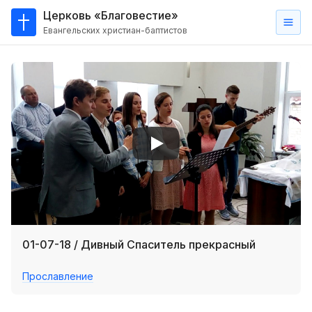
Церковь «Благовестие»
Евангельских христиан-баптистов
Главная
О
нас
Кто такие баптисты?
Мы на карте
Проповеди
Пасторское наставление
Проповеди
01-07-18 / Дивный Спаситель прекрасный
Серии проповедей
Прославление
Трансляции