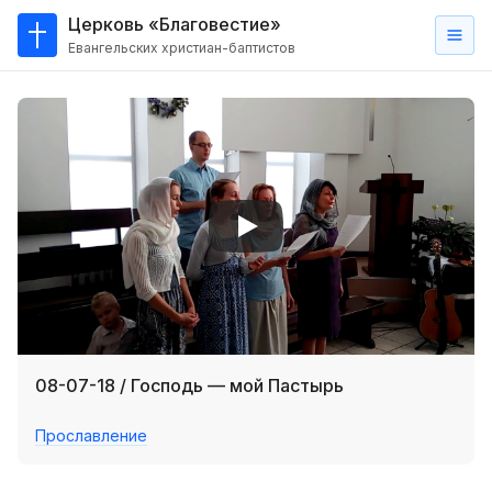
Церковь «Благовестие»
Евангельских христиан-баптистов
Главная
О
нас
Кто такие баптисты?
Мы на карте
Проповеди
Пасторское наставление
Проповеди
08-07-18 / Господь — мой Пастырь
Серии проповедей
Прославление
Трансляции