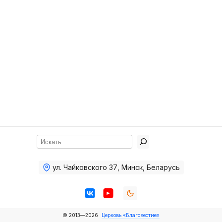
Хор
Прославление
Библия
Воскресная
школа
Фото Воскресной школы
Видео Воскресной школы
Фото
Поиск
Видео
ул. Чайковского 37
,
Минск, Беларусь
Архив
Пожертвования
© 2013—2026
Церковь «Благовестие»