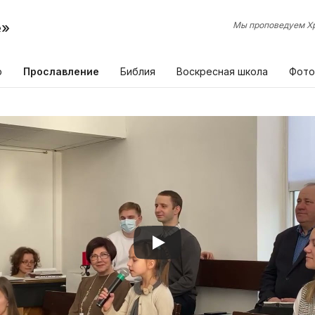
е»
Мы проповедуем Хр
р
Прославление
Библия
Воскресная школа
Фото