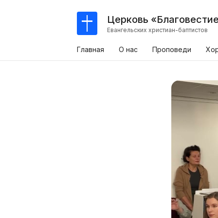
Церковь «Благовести
Евангельских христиан-баптистов
Главная
О нас
Проповеди
Хо