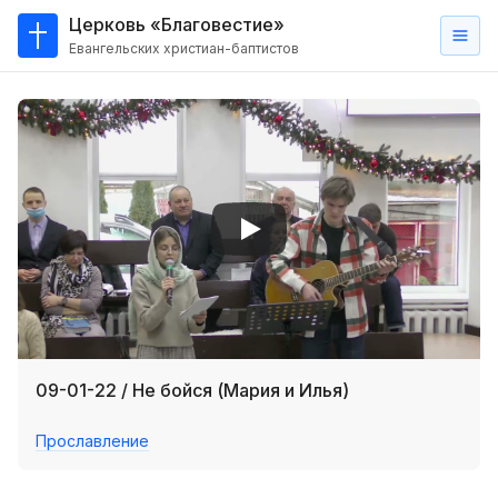
Церковь «Благовестие»
Евангельских христиан-баптистов
Главная
О
нас
Кто такие баптисты?
Мы на карте
Проповеди
Пасторское наставление
Проповеди
09-01-22 / Не бойся (Мария и Илья)
Серии проповедей
Прославление
Трансляции