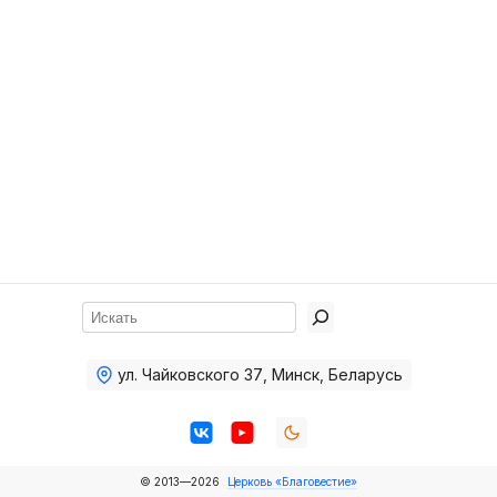
Хор
Прославление
Библия
Воскресная
школа
Фото Воскресной школы
Видео Воскресной школы
Фото
Поиск
Видео
ул. Чайковского 37
,
Минск, Беларусь
Архив
Пожертвования
© 2013—2026
Церковь «Благовестие»