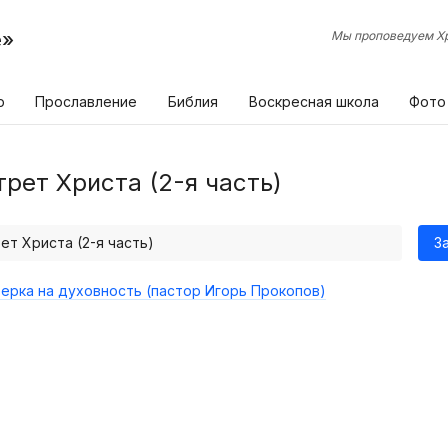
е»
Мы проповедуем Хр
р
Прославление
Библия
Воскресная школа
Фото
трет Христа (2-я часть)
ет Христа (2-я часть)
З
ерка на духовность (пастор Игорь Прокопов)