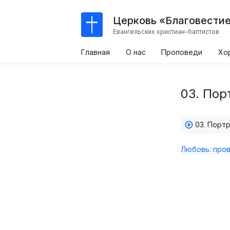
Церковь «Благовести
Евангельских христиан-баптистов
Главная
О нас
Проповеди
Хо
03. Пор
03. Портр
Любовь: пров