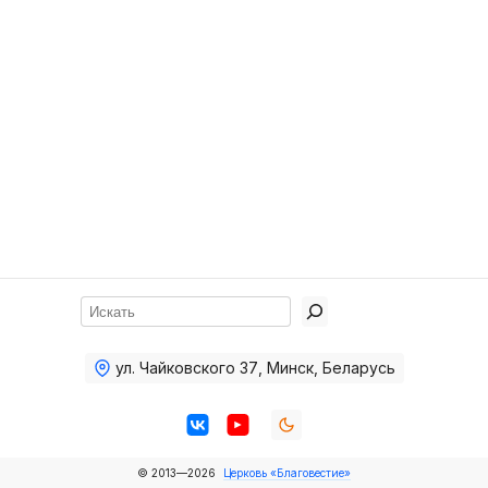
Хор
Прославление
Библия
Воскресная
школа
Фото Воскресной школы
Видео Воскресной школы
Фото
Поиск
Видео
ул. Чайковского 37
,
Минск, Беларусь
Архив
Пожертвования
© 2013—2026
Церковь «Благовестие»