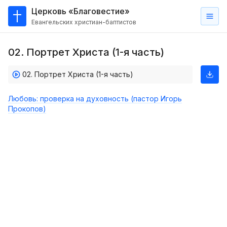
Церковь «Благовестие»
Евангельских христиан-баптистов
Главная
02. Портрет Христа (1-я часть)
О
нас
02. Портрет Христа (1-я часть)
Кто такие баптисты?
Любовь: проверка на духовность (пастор Игорь
Мы на карте
Прокопов)
Проповеди
Пасторское наставление
Проповеди
Серии проповедей
Трансляции