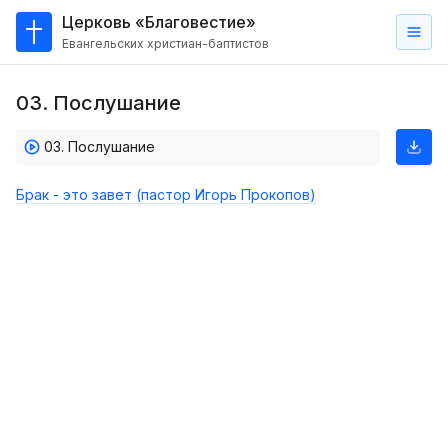
Церковь «Благовестие»
Евангельских христиан-баптистов
Главная
03. Послушание
О
нас
03. Послушание
Кто такие баптисты?
Брак - это завет (пастор Игорь Прокопов)
Мы на карте
Проповеди
Пасторское наставление
Проповеди
Серии проповедей
Трансляции