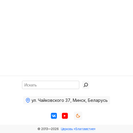
Хор
Прославление
Библия
Воскресная
школа
Фото Воскресной школы
Видео Воскресной школы
Фото
Поиск
Видео
ул. Чайковского 37
,
Минск, Беларусь
Архив
Пожертвования
© 2013—2026
Церковь «Благовестие»