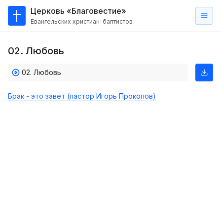
Церковь «Благовестие»
Евангельских христиан-баптистов
Главная
02. Любовь
О
нас
02. Любовь
Кто такие баптисты?
Брак - это завет (пастор Игорь Прокопов)
Мы на карте
Проповеди
Пасторское наставление
Проповеди
Серии проповедей
Трансляции