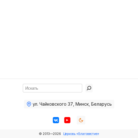
Хор
Прославление
Библия
Воскресная
школа
Фото Воскресной школы
Видео Воскресной школы
Фото
Поиск
Видео
ул. Чайковского 37
,
Минск, Беларусь
Архив
Пожертвования
© 2013—2026
Церковь «Благовестие»