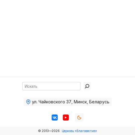
Хор
Прославление
Библия
Воскресная
школа
Фото Воскресной школы
Видео Воскресной школы
Фото
Поиск
Видео
ул. Чайковского 37
,
Минск, Беларусь
Архив
Пожертвования
© 2013—2026
Церковь «Благовестие»