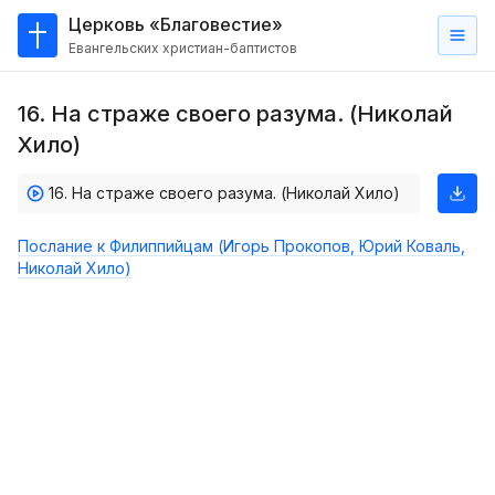
Церковь «Благовестие»
Евангельских христиан-баптистов
Главная
16. На страже своего разума. (Николай
О
Хило)
нас
16. На страже своего разума. (Николай Хило)
Кто такие баптисты?
Мы на карте
Послание к Филиппийцам (Игорь Прокопов, Юрий Коваль,
Николай Хило)
Проповеди
Пасторское наставление
Проповеди
Серии проповедей
Трансляции