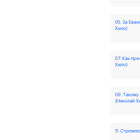
05. За Ева
Хило)
07. Как пр
Хило)
09. Такому
(Николай Х
11. Стремл