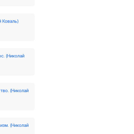
й Коваль)
с. (Николай
ство. (Николай
изм. (Николай