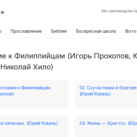
е»
Мы проповедуем Хр
р
Прославление
Библия
Воскресная школа
Фото
е к Филиппийцам (Игорь Прокопов, 
 Николай Хило)
послания к Филиппийцам.
02. Соучастники в благове
копов)
(Юрий Коваль)
ка запасных. (Юрий Коваль)
04. Жизнь — Христос. (Юр