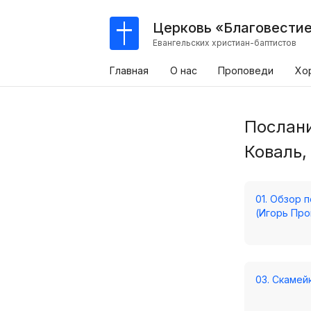
Церковь «Благовести
Евангельских христиан-баптистов
Главная
О нас
Проповеди
Хо
Послани
Коваль,
01. Обзор 
(Игорь Про
03. Скамей