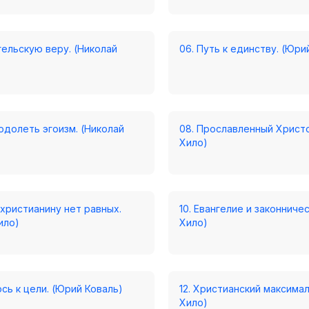
нгельскую веру. (Николай
06. Путь к единству. (Юри
еодолеть эгоизм. (Николай
08. Прославленный Христо
Хило)
 христианину нет равных.
10. Евангелие и законниче
ило)
Хило)
юсь к цели. (Юрий Коваль)
12. Христианский максимал
Хило)