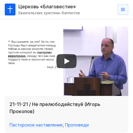
Церковь «Благовестие»
Евангельских христиан-баптистов
Главная
О
нас
Кто такие баптисты?
Мы на карте
Проповеди
Пасторское наставление
Проповеди
21-11-21 / Не прелюбодействуй (Игорь
Серии проповедей
Прокопов)
Трансляции
Пасторское наставление
,
Проповеди