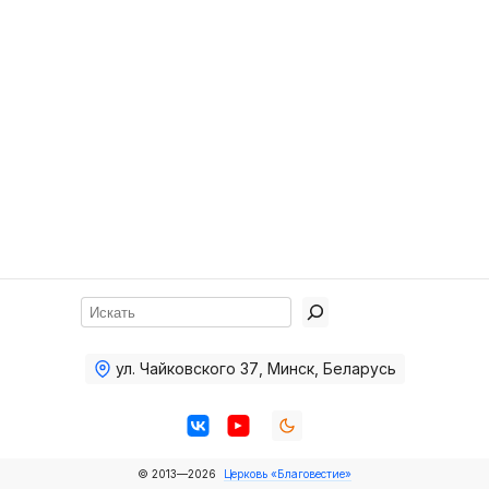
Хор
Прославление
Библия
Воскресная
школа
Фото Воскресной школы
Видео Воскресной школы
Фото
Поиск
Видео
ул. Чайковского 37
,
Минск, Беларусь
Архив
Пожертвования
© 2013—2026
Церковь «Благовестие»