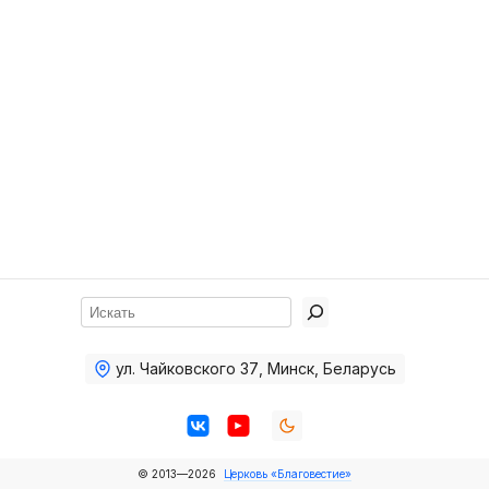
Хор
Прославление
Библия
Воскресная
школа
Фото Воскресной школы
Видео Воскресной школы
Фото
Поиск
Видео
ул. Чайковского 37
,
Минск, Беларусь
Архив
Пожертвования
© 2013—2026
Церковь «Благовестие»