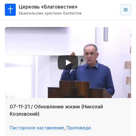
Церковь «Благовестие»
Евангельских христиан-баптистов
Главная
О
нас
Кто такие баптисты?
Мы на карте
Проповеди
Пасторское наставление
Проповеди
07-11-21 / Обновление жизни (Николай
Серии проповедей
Козловский)
Трансляции
Пасторское наставление
,
Проповеди