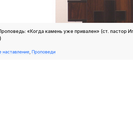
_Проповедь: «Когда камень уже привален» (ст. пастор И
)
е наставление
,
Проповеди