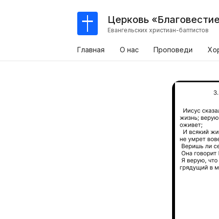
Церковь «Благовести
Евангельских христиан-баптистов
Главная
О нас
Проповеди
Хо