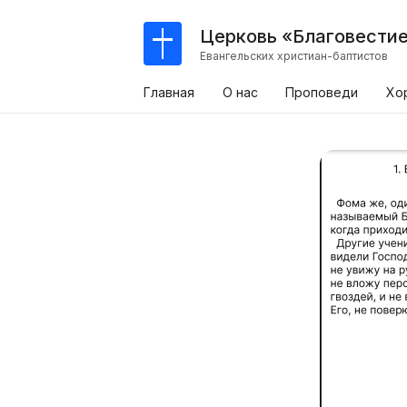
Церковь «Благовести
Евангельских христиан-баптистов
Главная
О нас
Проповеди
Хо