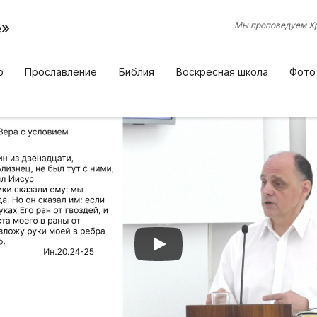
е»
Мы проповедуем Хр
р
Прославление
Библия
Воскресная школа
Фото