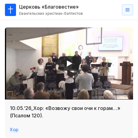
Церковь «Благовестие»
Евангельских христиан-баптистов
Главная
О
нас
Кто такие баптисты?
Мы на карте
Проповеди
Пасторское наставление
Проповеди
10.05.’26_Хор: «Возвожу свои очи к горам…»
Серии проповедей
(Псалом 120).
Трансляции
Хор