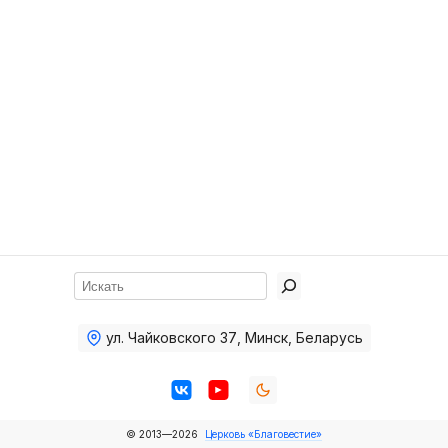
Хор
Прославление
Библия
Воскресная
школа
Фото Воскресной школы
Видео Воскресной школы
Фото
Поиск
Видео
ул. Чайковского 37
,
Минск, Беларусь
Архив
Пожертвования
© 2013—2026
Церковь «Благовестие»