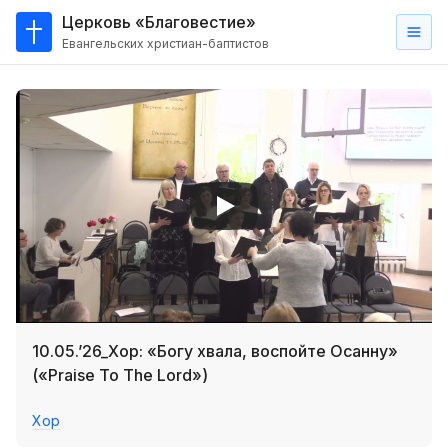
Церковь «Благовестие»
Евангельских христиан-баптистов
Главная
О
нас
Кто такие баптисты?
Мы на карте
Проповеди
Пасторское наставление
Проповеди
10.05.’26_Хор: «Богу хвала, воспойте Осанну»
Серии проповедей
(«Praise To The Lord»)
Трансляции
Хор