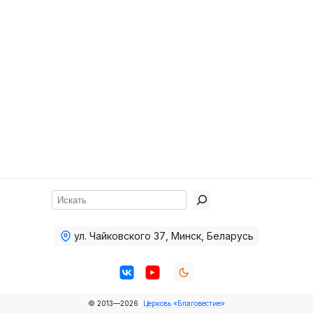
Хор
Прославление
Библия
Воскресная
школа
Фото Воскресной школы
Видео Воскресной школы
Фото
Поиск
Видео
ул. Чайковского 37
,
Минск, Беларусь
Архив
Пожертвования
© 2013—2026
Церковь «Благовестие»