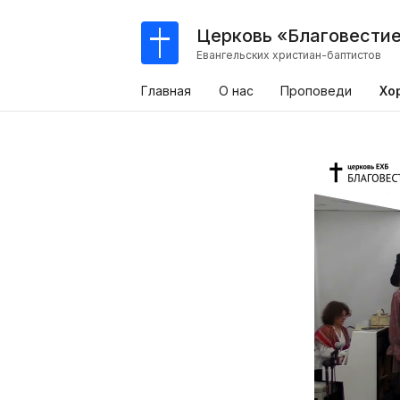
Церковь «Благовести
Евангельских христиан-баптистов
Главная
О нас
Проповеди
Хо