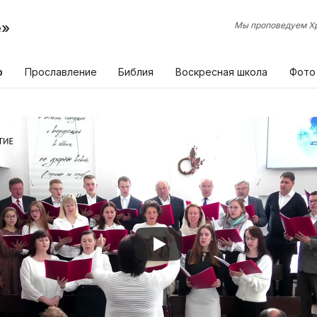
е»
Мы проповедуем Хр
р
Прославление
Библия
Воскресная школа
Фото