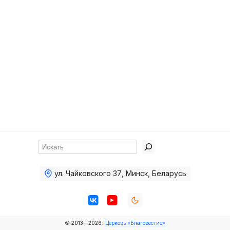
Хор
Прославление
Библия
Воскресная
школа
Фото Воскресной школы
Видео Воскресной школы
Фото
Поиск
Видео
ул. Чайковского 37
,
Минск, Беларусь
Архив
Пожертвования
© 2013—2026
Церковь «Благовестие»