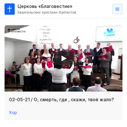
Церковь «Благовестие»
Евангельских христиан-баптистов
Главная
О
нас
Кто такие баптисты?
Мы на карте
Проповеди
Пасторское наставление
Проповеди
02-05-21 / О, смерть, где , скажи, твоё жало?
Серии проповедей
Хор
Трансляции