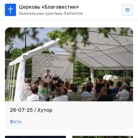
Церковь «Благовестие»
Евангельских христиан-баптистов
Главная
О
нас
Кто такие баптисты?
Мы на карте
Проповеди
Пасторское наставление
Проповеди
26-07-25 / Хутор
Серии проповедей
Фото
Трансляции