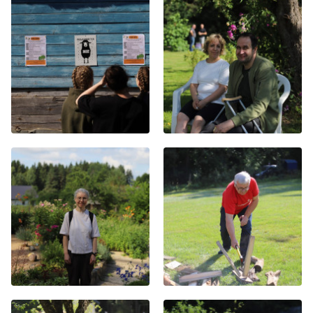
Хор
Прославление
Библия
Воскресная
школа
Фото Воскресной школы
Видео Воскресной школы
Фото
Видео
Архив
Пожертвования