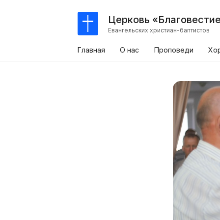
Церковь «Благовести
Евангельских христиан-баптистов
Главная
О нас
Проповеди
Хо