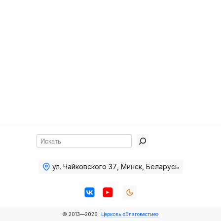
Хор
Прославление
Библия
Воскресная
школа
Фото Воскресной школы
Видео Воскресной школы
Фото
Поиск
Видео
ул. Чайковского 37
,
Минск, Беларусь
Архив
Пожертвования
© 2013—2026
Церковь «Благовестие»