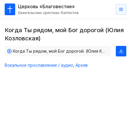
Церковь «Благовестие»
Евангельских христиан-баптистов
Главная
Когда Ты рядом, мой Бог дорогой (Юлия
О
Козловская)
нас
Когда Ты рядом, мой Бог дорогой. (Юлия Козловская)
Кто такие баптисты?
Мы на карте
Вокальное прославление / аудио
,
Архив
Проповеди
Пасторское наставление
Проповеди
Серии проповедей
Трансляции