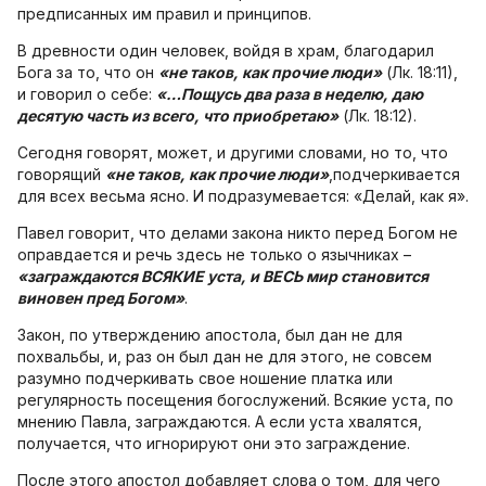
предписанных им правил и принципов.
В древности один человек, войдя в храм, благодарил
Бога за то, что он
«не таков, как прочие люди»
(Лк. 18:11),
и говорил о себе:
«…Пощусь два раза в неделю, даю
десятую часть из всего, что приобретаю»
(Лк. 18:12).
Сегодня говорят, может, и другими словами, но то, что
говорящий
«не таков, как прочие люди»
,подчеркивается
для всех весьма ясно. И подразумевается: «Делай, как я».
Павел говорит, что делами закона никто перед Богом не
оправдается и речь здесь не только о язычниках –
«заграждаются ВСЯКИЕ уста, и ВЕСЬ мир становится
виновен пред Богом»
.
Закон, по утверждению апостола, был дан не для
похвальбы, и, раз он был дан не для этого, не совсем
разумно подчеркивать свое ношение платка или
регулярность посещения богослужений. Всякие уста, по
мнению Павла, заграждаются. А если уста хвалятся,
получается, что игнорируют они это заграждение.
После этого апостол добавляет слова о том, для чего