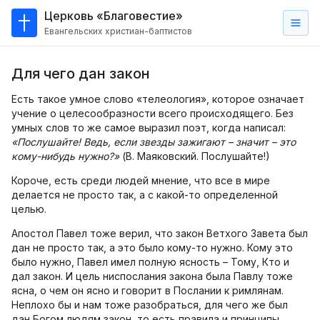
Церковь «Благовестие»
Евангельских христиан-баптистов
Главная
Для чего дан закон
О
нас
Есть такое умное слово «телеология», которое означает
учение о целесообразности всего происходящего. Без
Кто такие баптисты?
умных слов то же самое выразил поэт, когда написал:
«Послушайте! Ведь, если звезды зажигают – значит – это
Мы на карте
кому-нибудь нужно?»
(В. Маяковский. Послушайте!)
Короче, есть среди людей мнение, что все в мире
Проповеди
делается не просто так, а с какой-то определенной
целью.
Пасторское наставление
Апостол Павел тоже верил, что закон Ветхого Завета был
Проповеди
дан не просто так, а это было кому-то нужно. Кому это
было нужно, Павел имел полную ясность – Тому, Кто и
Серии проповедей
дал закон. И цель ниспослания закона была Павлу тоже
Трансляции
ясна, о чем он ясно и говорит в Послании к римлянам.
Неплохо бы и нам тоже разобраться, для чего же был
дан Богом людям закон, то есть правила и принципы