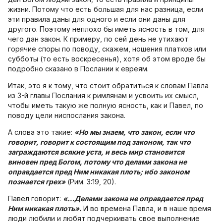
Хор
жизни. Потому что есть большая для нас разница, если
эти правила даны для одного и если они даны для
Прославление
другого. Поэтому неплохо бы иметь ясность в том, для
чего дан закон. К примеру, по сей день не утихают
Библия
горячие споры по поводу, скажем, ношения платков или
субботы (то есть воскресенья), хотя об этом вроде бы
Воскресная
подробно сказано в Послании к евреям.
школа
Итак, это я к тому, что стоит обратиться к словам Павла
Фото Воскресной школы
из 3-й главы Послания к римлянам и усвоить их смысл,
чтобы иметь такую же полную ясность, как и Павел, по
Видео Воскресной школы
поводу цели ниспослания закона.
А слова это такие:
«Но мы знаем, что закон, если что
Фото
говорит, говорит к состоящим под законом, так что
заграждаются всякие уста, и весь мир становится
Видео
виновен пред Богом, потому что делами закона не
оправдается пред Ним никакая плоть; ибо законом
Архив
познается грех»
(Рим. 3:19, 20).
Пожертвования
Павел говорит:
«…Делами закона не оправдается пред
Ним никакая плоть».
И во времена Павла, и в наше время
люди любили и любят подчеркивать свое выполнение