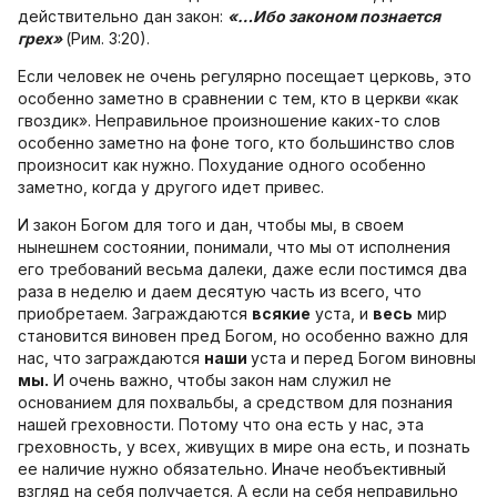
действительно дан закон:
«…Ибо законом познается
грех»
(Рим. 3:20).
Если человек не очень регулярно посещает церковь, это
особенно заметно в сравнении с тем, кто в церкви «как
гвоздик». Неправильное произношение каких-то слов
особенно заметно на фоне того, кто большинство слов
произносит как нужно. Похудание одного особенно
заметно, когда у другого идет привес.
И закон Богом для того и дан, чтобы мы, в своем
нынешнем состоянии, понимали, что мы от исполнения
его требований весьма далеки, даже если постимся два
раза в неделю и даем десятую часть из всего, что
приобретаем. Заграждаются
всякие
уста, и
весь
мир
становится виновен пред Богом, но особенно важно для
нас, что заграждаются
наши
уста и перед Богом виновны
мы.
И очень важно, чтобы закон нам служил не
основанием для похвальбы, а средством для познания
нашей греховности. Потому что она есть у нас, эта
греховность, у всех, живущих в мире она есть, и познать
ее наличие нужно обязательно. Иначе необъективный
взгляд на себя получается. А если на себя неправильно