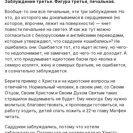
Заблуждение третье. Фигура третья, печальная.
Вообще-то они все печальные, эти три заблуждения. Но
это, до которого мы докапываемся в сердцевинке (но
которое, впрочем, лежит на поверхности) — «нет
повести печальнее на свете». И как же тут можно
согласиться с белорусскими и английскими переводами,
которые утверждают, что саддукеи «ошибались»? Не
ошибались они. Ошибается тот, кто ищет истину, но чего-
то недопонимает, не замечает, до чего-то не доходит. А
тот, кто придумывает идиотские басни про «волка и
семеро козлят», жену и семерых братьев, не ошибается,
а сознательно заблуждается.
Берите пример с Христа и на идиотские вопросы не
отвечайте. Нормальный человек, в своем уме, со Своим
Отцом, Своим Христом и Своим Духом Святым таких
страшилок выдумывать не будет. Ему некогда. Ему нужно
молиться, благовествовать, к проповеди готовиться, на
работу ходить, детей спать ложить и 22-ю главу Матфея
читать.
Саддукеи заблуждались, потому что хотели
заблуждаться. Потому что не хотели идти ко Христу.