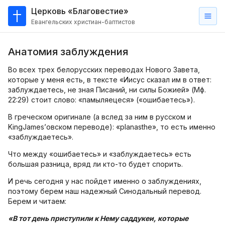
Церковь «Благовестие»
Евангельских христиан-баптистов
Главная
Анатомия заблуждения
О
нас
Во всех трех белорусских переводах Нового Завета,
которые у меня есть, в тексте «Иисус сказал им в ответ:
Кто такие баптисты?
заблуждаетесь, не зная Писаний, ни силы Божией» (Мф.
22:29) стоит слово: «памыляецеся» («ошибаетесь»).
Мы на карте
В греческом оригинале (а вслед за ним в русском и
KingJames’овском переводе): «planasthe», то есть именно
Проповеди
«заблуждаетесь».
Пасторское наставление
Что между «ошибаетесь» и «заблуждаетесь» есть
большая разница, вряд ли кто-то будет спорить.
Проповеди
И речь сегодня у нас пойдет именно о заблуждениях,
Серии проповедей
поэтому берем наш надежный Синодальный перевод.
Берем и читаем:
Трансляции
«В тот день приступили к Нему саддукеи, которые