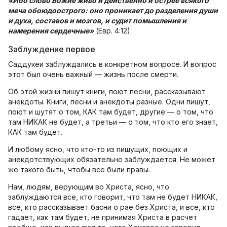
«Ибо слово Божие живо и действенно и острее всякого
меча обоюдоострого: оно проникает до разделения души
и духа, составов и мозгов, и судит помышления и
намерения сердечные»
(Евр. 4:12).
Заблуждение первое
Саддукеи заблуждались в конкретном вопросе. И вопрос
этот был очень важный — жизнь после смерти.
Об этой жизни пишут книги, поют песни, рассказывают
анекдоты. Книги, песни и анекдоты разные. Одни пишут,
поют и шутят о том, КАК там будет, другие — о том, что
там НИКАК не будет, а третьи — о том, что кто его знает,
КАК там будет.
И любому ясно, что кто-то из пишущих, поющих и
анекдотствующих обязательно заблуждается. Не может
же такого быть, чтобы все были правы.
Нам, людям, верующим во Христа, ясно, что
заблуждаются все, кто говорит, что там не будет НИКАК,
все, кто рассказывает басни о рае без Христа, и все, кто
гадает, как там будет, не принимая Христа в расчет