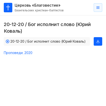
Церковь «Благовестие»
Евангельских христиан-баптистов
Главная
20-12-20 / Бог исполнит слово (Юрий
О
Коваль)
нас
20-12-20 / Бог исполнит слово (Юрий Коваль)
Кто такие баптисты?
Мы на карте
Проповеди. 2020
Проповеди
Пасторское наставление
Проповеди
Серии проповедей
Трансляции