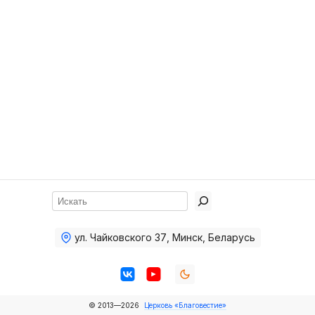
Хор
Прославление
Библия
Воскресная
школа
Фото Воскресной школы
Видео Воскресной школы
Фото
Поиск
Видео
ул. Чайковского 37
,
Минск, Беларусь
Архив
Пожертвования
© 2013—2026
Церковь «Благовестие»