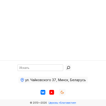
Хор
Прославление
Библия
Воскресная
школа
Фото Воскресной школы
Видео Воскресной школы
Фото
Поиск
Видео
ул. Чайковского 37
,
Минск, Беларусь
Архив
Пожертвования
© 2013—2026
Церковь «Благовестие»