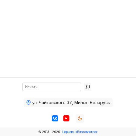
Хор
Прославление
Библия
Воскресная
школа
Фото Воскресной школы
Видео Воскресной школы
Фото
Поиск
Видео
ул. Чайковского 37
,
Минск, Беларусь
Архив
Пожертвования
© 2013—2026
Церковь «Благовестие»