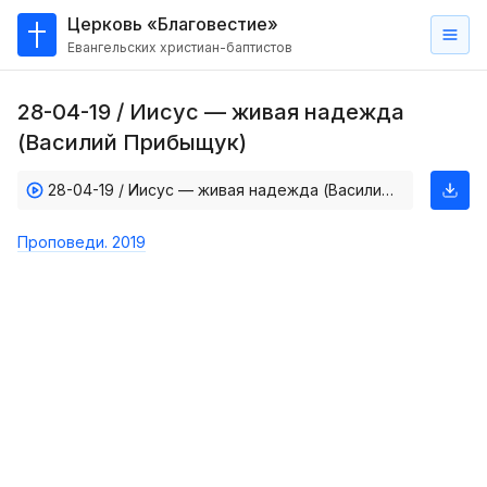
Церковь «Благовестие»
Евангельских христиан-баптистов
Главная
28-04-19 / Иисус — живая надежда
О
(Василий Прибыщук)
нас
28-04-19 / Иисус — живая надежда (Василий Прибыщук)
Кто такие баптисты?
Мы на карте
Проповеди. 2019
Проповеди
Пасторское наставление
Проповеди
Серии проповедей
Трансляции