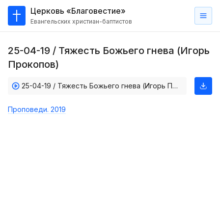
Церковь «Благовестие»
Евангельских христиан-баптистов
Главная
25-04-19 / Тяжесть Божьего гнева (Игорь
О
Прокопов)
нас
25-04-19 / Тяжесть Божьего гнева (Игорь Прокопов)
Кто такие баптисты?
Мы на карте
Проповеди. 2019
Проповеди
Пасторское наставление
Проповеди
Серии проповедей
Трансляции