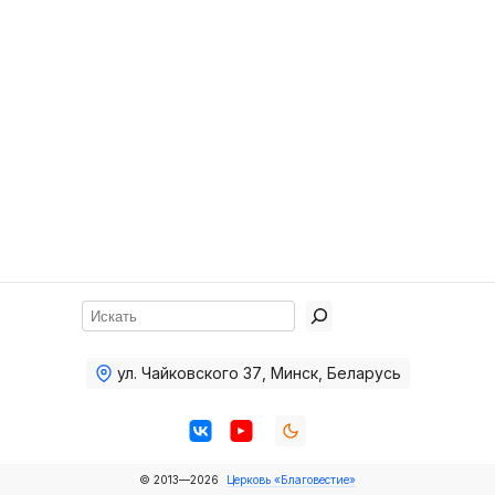
Хор
Прославление
Библия
Воскресная
школа
Фото Воскресной школы
Видео Воскресной школы
Фото
Поиск
Видео
ул. Чайковского 37
,
Минск, Беларусь
Архив
Пожертвования
© 2013—2026
Церковь «Благовестие»