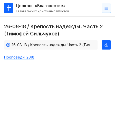
Церковь «Благовестие»
Евангельских христиан-баптистов
Главная
26-08-18 / Крепость надежды. Часть 2
О
(Тимофей Сильчуков)
нас
26-08-18 / Крепость надежды. Часть 2 (Тимофей Сильчуков)
Кто такие баптисты?
Мы на карте
Проповеди. 2018
Проповеди
Пасторское наставление
Проповеди
Серии проповедей
Трансляции