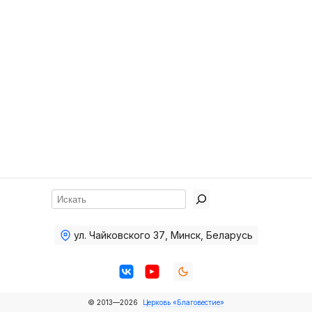
Хор
Прославление
Библия
Воскресная
школа
Фото Воскресной школы
Видео Воскресной школы
Фото
Поиск
Видео
ул. Чайковского 37
,
Минск, Беларусь
Архив
Пожертвования
© 2013—2026
Церковь «Благовестие»