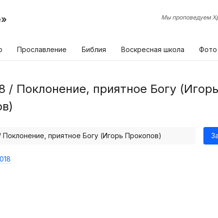
е»
Мы проповедуем Хр
р
Прославление
Библия
Воскресная школа
Фото
8 / Поклонение, приятное Богу (Игор
в)
/ Поклонение, приятное Богу (Игорь Прокопов)
З
018