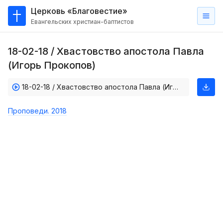
Церковь «Благовестие»
Евангельских христиан-баптистов
Главная
18-02-18 / Хвастовство апостола Павла
О
(Игорь Прокопов)
нас
18-02-18 / Хвастовство апостола Павла (Игорь Прокопов)
Кто такие баптисты?
Мы на карте
Проповеди. 2018
Проповеди
Пасторское наставление
Проповеди
Серии проповедей
Трансляции