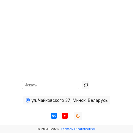
Хор
Прославление
Библия
Воскресная
школа
Фото Воскресной школы
Видео Воскресной школы
Фото
Поиск
Видео
ул. Чайковского 37
,
Минск, Беларусь
Архив
Пожертвования
© 2013—2026
Церковь «Благовестие»