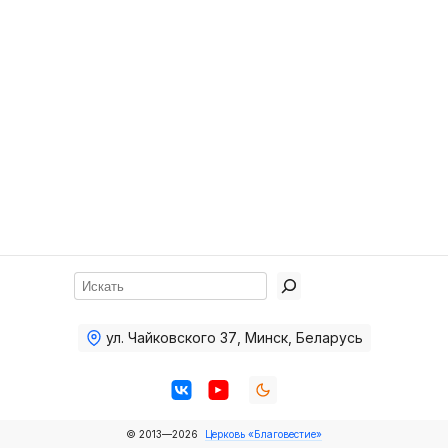
Хор
Прославление
Библия
Воскресная
школа
Фото Воскресной школы
Видео Воскресной школы
Фото
Поиск
Видео
ул. Чайковского 37
,
Минск, Беларусь
Архив
Пожертвования
© 2013—2026
Церковь «Благовестие»