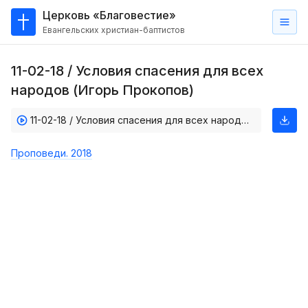
Церковь «Благовестие»
Евангельских христиан-баптистов
Главная
11-02-18 / Условия спасения для всех
О
народов (Игорь Прокопов)
нас
11-02-18 / Условия спасения для всех народов (Игорь Прокопов)
Кто такие баптисты?
Мы на карте
Проповеди. 2018
Проповеди
Пасторское наставление
Проповеди
Серии проповедей
Трансляции