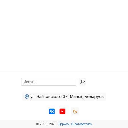
Хор
Прославление
Библия
Воскресная
школа
Фото Воскресной школы
Видео Воскресной школы
Фото
Поиск
Видео
ул. Чайковского 37
,
Минск, Беларусь
Архив
Пожертвования
© 2013—2026
Церковь «Благовестие»