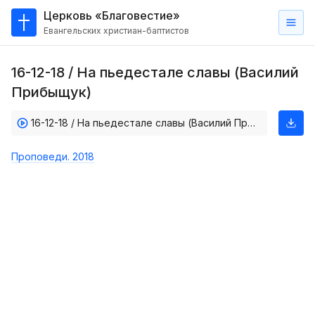
Церковь «Благовестие»
Евангельских христиан-баптистов
Главная
16-12-18 / На пьедестале славы (Василий
О
Прибыщук)
нас
16-12-18 / На пьедестале славы (Василий Прибыщук)
Кто такие баптисты?
Мы на карте
Проповеди. 2018
Проповеди
Пасторское наставление
Проповеди
Серии проповедей
Трансляции