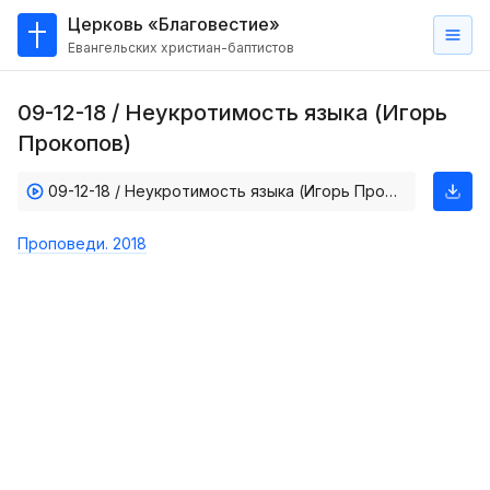
Церковь «Благовестие»
Евангельских христиан-баптистов
Главная
09-12-18 / Неукротимость языка (Игорь
О
Прокопов)
нас
09-12-18 / Неукротимость языка (Игорь Прокопов)
Кто такие баптисты?
Мы на карте
Проповеди. 2018
Проповеди
Пасторское наставление
Проповеди
Серии проповедей
Трансляции