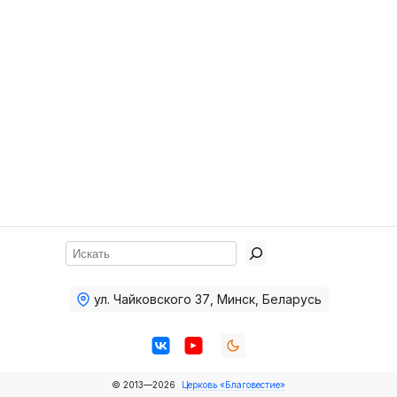
Хор
Прославление
Библия
Воскресная
школа
Фото Воскресной школы
Видео Воскресной школы
Фото
Поиск
Видео
ул. Чайковского 37
,
Минск, Беларусь
Архив
Пожертвования
© 2013—2026
Церковь «Благовестие»