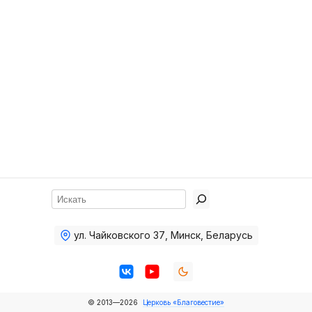
Хор
Прославление
Библия
Воскресная
школа
Фото Воскресной школы
Видео Воскресной школы
Фото
Поиск
Видео
ул. Чайковского 37
,
Минск, Беларусь
Архив
Пожертвования
© 2013—2026
Церковь «Благовестие»