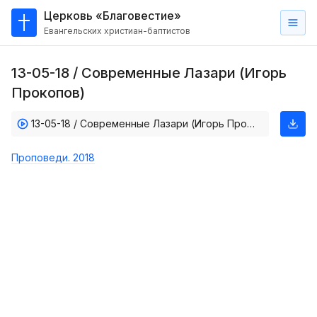
Церковь «Благовестие»
Евангельских христиан-баптистов
Главная
13-05-18 / Современные Лазари (Игорь
О
Прокопов)
нас
13-05-18 / Современные Лазари (Игорь Прокопов)
Кто такие баптисты?
Мы на карте
Проповеди. 2018
Проповеди
Пасторское наставление
Проповеди
Серии проповедей
Трансляции