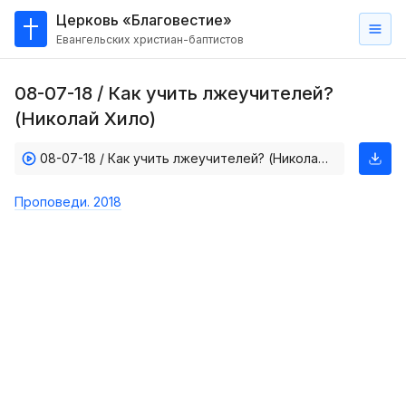
Церковь «Благовестие»
Евангельских христиан-баптистов
Главная
08-07-18 / Как учить лжеучителей?
О
(Николай Хило)
нас
08-07-18 / Как учить лжеучителей? (Николай Хило)
Кто такие баптисты?
Мы на карте
Проповеди. 2018
Проповеди
Пасторское наставление
Проповеди
Серии проповедей
Трансляции