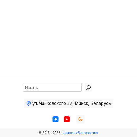
Хор
Прославление
Библия
Воскресная
школа
Фото Воскресной школы
Видео Воскресной школы
Фото
Поиск
Видео
ул. Чайковского 37
,
Минск, Беларусь
Архив
Пожертвования
© 2013—2026
Церковь «Благовестие»