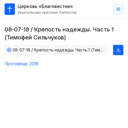
Церковь «Благовестие»
Евангельских христиан-баптистов
Главная
08-07-18 / Крепость надежды. Часть 1
О
(Тимофей Сильчуков)
нас
08-07-18 / Крепость надежды. Часть 1 (Тимофей Сильчуков)
Кто такие баптисты?
Мы на карте
Проповеди. 2018
Проповеди
Пасторское наставление
Проповеди
Серии проповедей
Трансляции