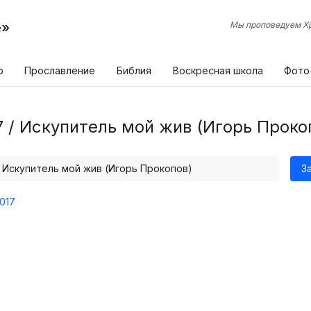
е»
Мы проповедуем Хр
р
Прославление
Библия
Воскресная школа
Фото
7 / Искупитель мой жив (Игорь Проко
/ Искупитель мой жив (Игорь Прокопов)
З
017