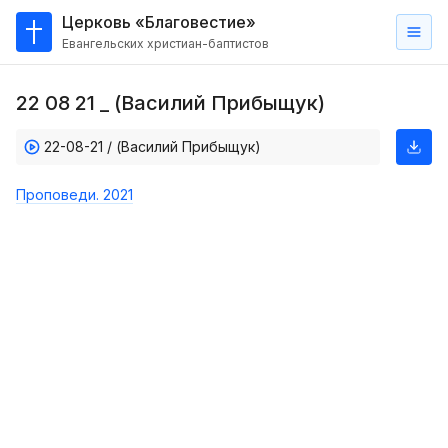
Церковь «Благовестие»
Евангельских христиан-баптистов
Главная
22 08 21 _ (Василий Прибыщук)
О
нас
22-08-21 / (Василий Прибыщук)
Кто такие баптисты?
Проповеди. 2021
Мы на карте
Проповеди
Пасторское наставление
Проповеди
Серии проповедей
Трансляции