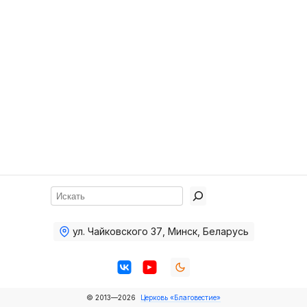
Хор
Прославление
Библия
Воскресная
школа
Фото Воскресной школы
Видео Воскресной школы
Фото
Поиск
Видео
ул. Чайковского 37
,
Минск, Беларусь
Архив
Пожертвования
© 2013—2026
Церковь «Благовестие»