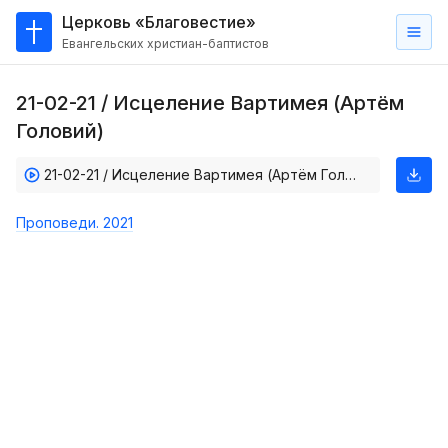
Церковь «Благовестие»
Евангельских христиан-баптистов
Главная
21-02-21 / Исцеление Вартимея (Артём
О
Головий)
нас
21-02-21 / Исцеление Вартимея (Артём Головий)
Кто такие баптисты?
Мы на карте
Проповеди. 2021
Проповеди
Пасторское наставление
Проповеди
Серии проповедей
Трансляции