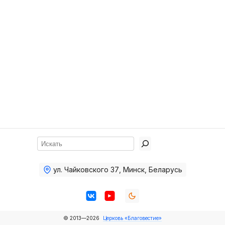
Хор
Прославление
Библия
Воскресная
школа
Фото Воскресной школы
Видео Воскресной школы
Фото
Поиск
Видео
ул. Чайковского 37
,
Минск, Беларусь
Архив
Пожертвования
© 2013—2026
Церковь «Благовестие»