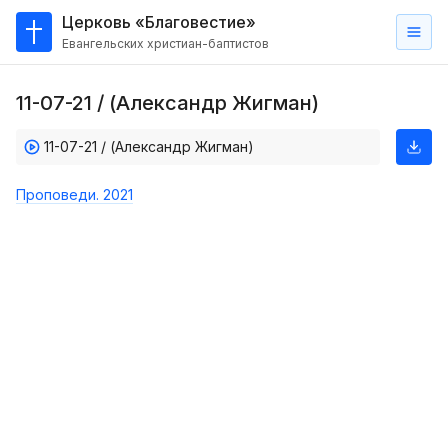
Церковь «Благовестие»
Евангельских христиан-баптистов
Главная
11-07-21 / (Александр Жигман)
О
нас
11-07-21 / (Александр Жигман)
Кто такие баптисты?
Проповеди. 2021
Мы на карте
Проповеди
Пасторское наставление
Проповеди
Серии проповедей
Трансляции