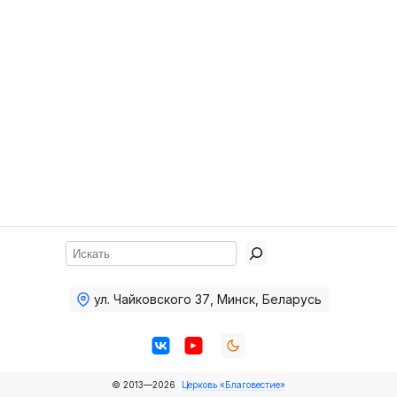
Хор
Прославление
Библия
Воскресная
школа
Фото Воскресной школы
Видео Воскресной школы
Фото
Поиск
Видео
ул. Чайковского 37
,
Минск, Беларусь
Архив
Пожертвования
© 2013—2026
Церковь «Благовестие»