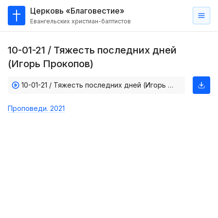
Церковь «Благовестие»
Евангельских христиан-баптистов
Главная
10-01-21 / Тяжесть последних дней
О
(Игорь Прокопов)
нас
10-01-21 / Тяжесть последних дней (Игорь Прокопов)
Кто такие баптисты?
Мы на карте
Проповеди. 2021
Проповеди
Пасторское наставление
Проповеди
Серии проповедей
Трансляции