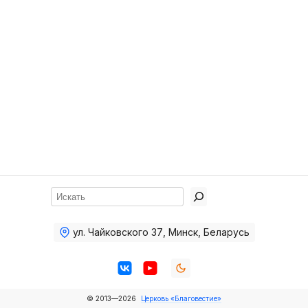
Хор
Прославление
Библия
Воскресная
школа
Фото Воскресной школы
Видео Воскресной школы
Фото
Поиск
Видео
ул. Чайковского 37
,
Минск, Беларусь
Архив
Пожертвования
© 2013—2026
Церковь «Благовестие»