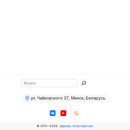
Хор
Прославление
Библия
Воскресная
школа
Фото Воскресной школы
Видео Воскресной школы
Фото
Поиск
Видео
ул. Чайковского 37
,
Минск, Беларусь
Архив
Пожертвования
© 2013—2026
Церковь «Благовестие»