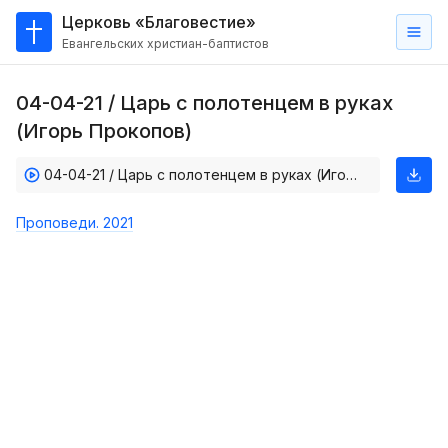
Церковь «Благовестие»
Евангельских христиан-баптистов
Главная
04-04-21 / Царь с полотенцем в руках
О
(Игорь Прокопов)
нас
04-04-21 / Царь с полотенцем в руках (Игорь Прокопов)
Кто такие баптисты?
Мы на карте
Проповеди. 2021
Проповеди
Пасторское наставление
Проповеди
Серии проповедей
Трансляции