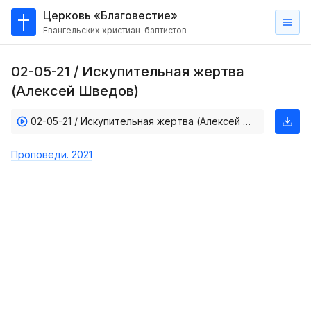
Церковь «Благовестие»
Евангельских христиан-баптистов
Главная
02-05-21 / Искупительная жертва
О
(Алексей Шведов)
нас
02-05-21 / Искупительная жертва (Алексей Шведов)
Кто такие баптисты?
Мы на карте
Проповеди. 2021
Проповеди
Пасторское наставление
Проповеди
Серии проповедей
Трансляции