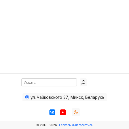
Хор
Прославление
Библия
Воскресная
школа
Фото Воскресной школы
Видео Воскресной школы
Фото
Поиск
Видео
ул. Чайковского 37
,
Минск, Беларусь
Архив
Пожертвования
© 2013—2026
Церковь «Благовестие»