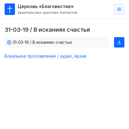
Церковь «Благовестие»
Евангельских христиан-баптистов
Главная
31-03-19 / В исканиях счастья
О
нас
31-03-19 / В исканиях счастья
Кто такие баптисты?
Вокальное прославление / аудио
,
Архив
Мы на карте
Проповеди
Пасторское наставление
Проповеди
Серии проповедей
Трансляции