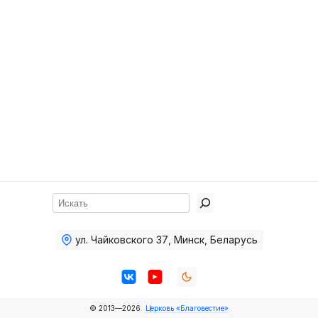
Хор
Прославление
Библия
Воскресная
школа
Фото Воскресной школы
Видео Воскресной школы
Фото
Поиск
Видео
ул. Чайковского 37
,
Минск, Беларусь
Архив
Пожертвования
© 2013—2026
Церковь «Благовестие»