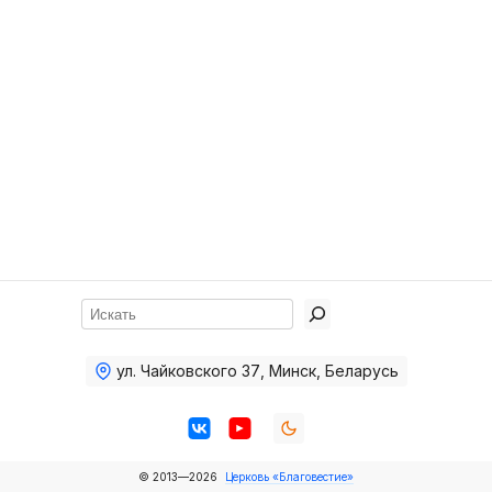
Хор
Прославление
Библия
Воскресная
школа
Фото Воскресной школы
Видео Воскресной школы
Фото
Поиск
Видео
ул. Чайковского 37
,
Минск, Беларусь
Архив
Пожертвования
© 2013—2026
Церковь «Благовестие»