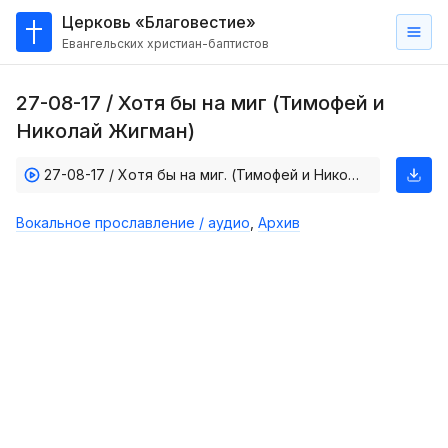
Церковь «Благовестие»
Евангельских христиан-баптистов
Главная
27-08-17 / Хотя бы на миг (Тимофей и
О
Николай Жигман)
нас
27-08-17 / Хотя бы на миг. (Тимофей и Николай Жигман)
Кто такие баптисты?
Мы на карте
Вокальное прославление / аудио
,
Архив
Проповеди
Пасторское наставление
Проповеди
Серии проповедей
Трансляции