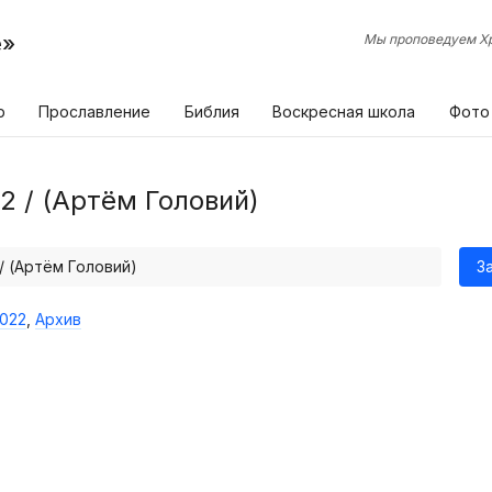
е»
Мы проповедуем Хр
р
Прославление
Библия
Воскресная школа
Фото
2 / (Артём Головий)
/ (Артём Головий)
З
022
,
Архив